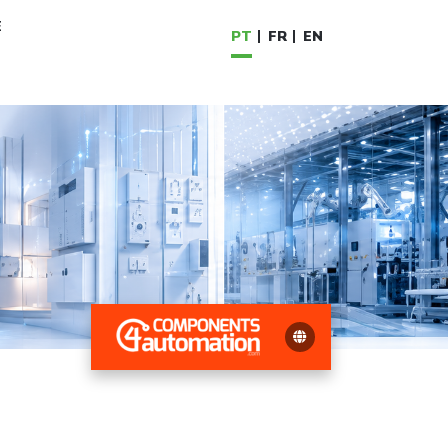
E
PT
FR
EN