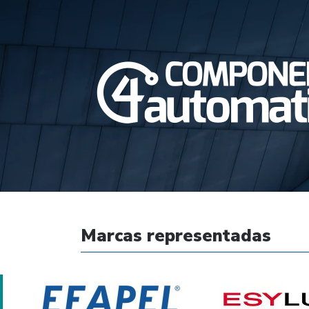
Marcas representadas
apel
Esylux