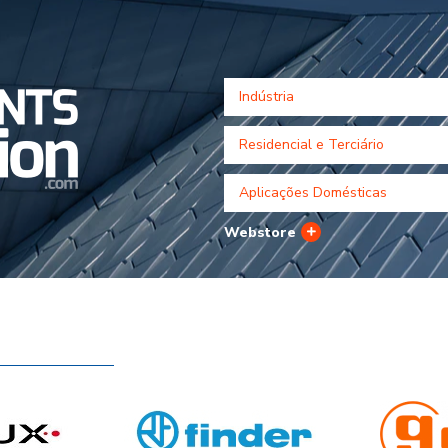
Indústria
Residencial e Terciário
Aplicações Domésticas
Webstore
Golmar
Finder